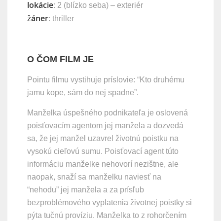
lokácie
: 2 (blízko seba) – exteriér
žáner
: thriller
O ČOM FILM JE
Pointu filmu vystihuje príslovie: “Kto druhému
jamu kope, sám do nej spadne”.
Manželka úspešného podnikateľa je oslovená
poisťovacím agentom jej manžela a dozvedá
sa, že jej manžel uzavrel životnú poistku na
vysokú cieľovú sumu. Poisťovací agent túto
informáciu manželke nehovorí nezištne, ale
naopak, snaží sa manželku naviesť na
“nehodu” jej manžela a za prísľub
bezproblémového vyplatenia životnej poistky si
pýta tučnú províziu. Manželka to z rohorčením