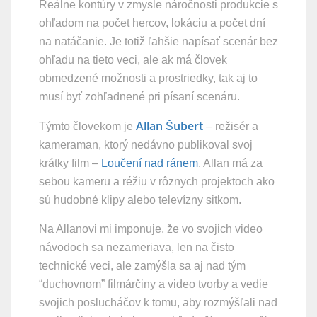
Reálne kontúry v zmysle náročnosti produkcie s
ohľadom na počet hercov, lokáciu a počet dní
na natáčanie. Je totiž ľahšie napísať scenár bez
ohľadu na tieto veci, ale ak má človek
obmedzené možnosti a prostriedky, tak aj to
musí byť zohľadnené pri písaní scenáru.
Allan Šubert
Týmto človekom je
– režisér a
kameraman, ktorý nedávno publikoval svoj
krátky film –
Loučení nad ránem
. Allan má za
sebou kameru a réžiu v rôznych projektoch ako
sú hudobné klipy alebo televízny sitkom.
Na Allanovi mi imponuje, že vo svojich video
návodoch sa nezameriava, len na čisto
technické veci, ale zamýšla sa aj nad tým
“duchovnom” filmárčiny a video tvorby a vedie
svojich poslucháčov k tomu, aby rozmýšľali nad