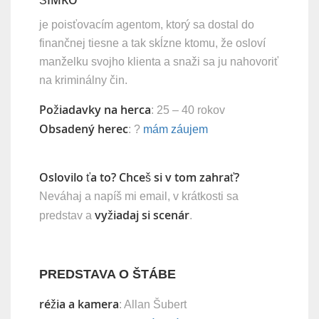
ŠIMKO
je poisťovacím agentom, ktorý sa dostal do
finančnej tiesne a tak skĺzne ktomu, že osloví
manželku svojho klienta a snaži sa ju nahovoriť
na kriminálny čin.
Požiadavky na herca
: 25 – 40 rokov
Obsadený herec
: ?
mám záujem
Oslovilo ťa to? Chceš si v tom zahrať?
Neváhaj a napíš mi email, v krátkosti sa
vyžiadaj si scenár
predstav a
.
PREDSTAVA O ŠTÁBE
réžia a kamera
: Allan Šubert