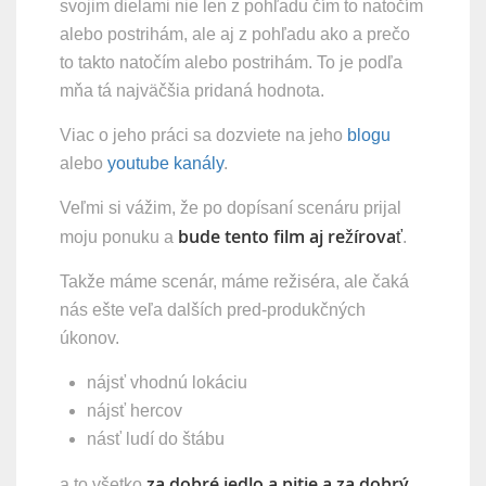
svojim dielami nie len z pohľadu čím to natočím
alebo postrihám, ale aj z pohľadu ako a prečo
to takto natočím alebo postrihám. To je podľa
mňa tá najväčšia pridaná hodnota.
Viac o jeho práci sa dozviete na jeho
blogu
alebo
youtube kanály
.
Veľmi si vážim, že po dopísaní scenáru prijal
bude tento film aj režírovať
moju ponuku a
.
Takže máme scenár, máme režiséra, ale čaká
nás ešte veľa dalších pred-produkčných
úkonov.
nájsť vhodnú lokáciu
nájsť hercov
​násť ludí do štábu
za dobré jedlo a pitie a za dobrý
a to všetko