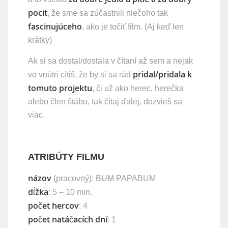
pocit
, že sme sa zúčastnili niečoho tak
fascinujúceho
, ako je točiť film. (Aj keď len
krátky)
Ak si sa dostal/dostala v čítaní až sem a nejak
pridal/pridala k
vo vnútri cítiš, že by si sa rád
tomuto projektu
, či už ako herec, herečka
alebo člen štábu, tak čítaj ďalej, dozvieš sa
viac.
ATRIBÚTY FILMU
názov
(pracovný):
BUM
PAPABUM
dĺžka
: 5 – 10 min.
počet hercov
: 4
počet natáčacích dní
: 1