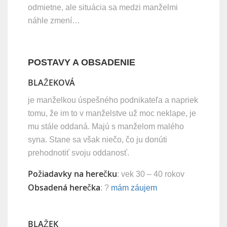
odmietne, ale situácia sa medzi manželmi
náhle zmení…
POSTAVY A OBSADENIE
BLAŽEKOVÁ
je manželkou úspešného podnikateľa a napriek
tomu, že im to v manželstve už moc neklape, je
mu stále oddaná. Majú s manželom malého
syna. Stane sa však niečo, čo ju donúti
prehodnotiť svoju oddanosť.
Požiadavky na herečku
: vek 30 – 40 rokov
Obsadená herečka
: ?
mám záujem
BLAŽEK