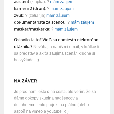
asistent
(klapka): ?
mám záujem
kamera 2 (dron)
: ?
mám záujem
zvuk
: ? (zatiaľ ja)
mám záujem
dokumentarista za scénou
: ?
mám záujem
maskér/maskérka
: ?
mám záujem
Oslovilo ťa to? Vidíš sa namiesto niektorého
otáznika?
Neváhaj a napíš mi email, v krátkosti
sa predstav a ak ťa zaujíma scenár, kľudne si
ho vyžiadaj. ;)
NA ZÁVER
Je pred nami ešte dlhá cesta, ale verím, že sa
dáme dokopy skupina nadšencov a
dotiahneme tento projekt na plátno (alebo
aspoň na vimeo a youtube :-) )