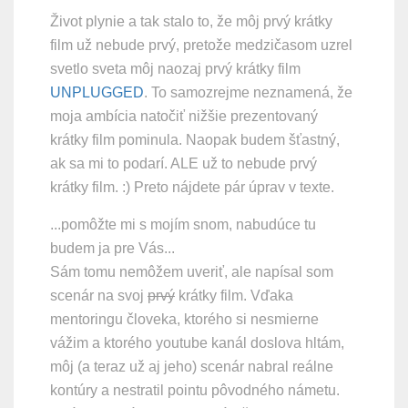
Život plynie a tak stalo to, že môj prvý krátky
film už nebude prvý, pretože medzičasom uzrel
svetlo sveta môj naozaj prvý krátky film
UNPLUGGED
. To samozrejme neznamená, že
moja ambícia natočiť nižšie prezentovaný
krátky film pominula. Naopak budem šťastný,
ak sa mi to podarí. ALE už to nebude prvý
krátky film. :) Preto nájdete pár úprav v texte.
...pomôžte mi s mojím snom, nabudúce tu
budem ja pre Vás...
Sám tomu nemôžem uveriť, ale napísal som
scenár na svoj
prvý
krátky film. Vďaka
mentoringu človeka, ktorého si nesmierne
vážim a ktorého youtube kanál doslova hltám,
môj (a teraz už aj jeho) scenár nabral reálne
kontúry a nestratil pointu pôvodného námetu.